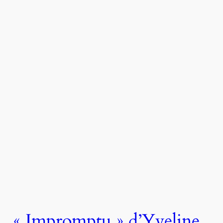
« Impromptu » d’Yveline